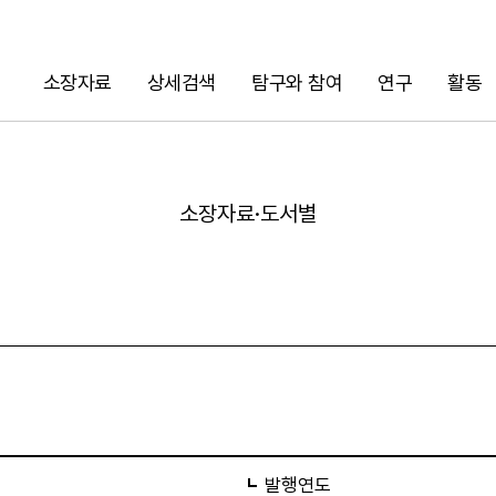
소장자료
상세검색
탐구와 참여
연구
활동
검색
소장자료·도서별
URL 복사
발행연도