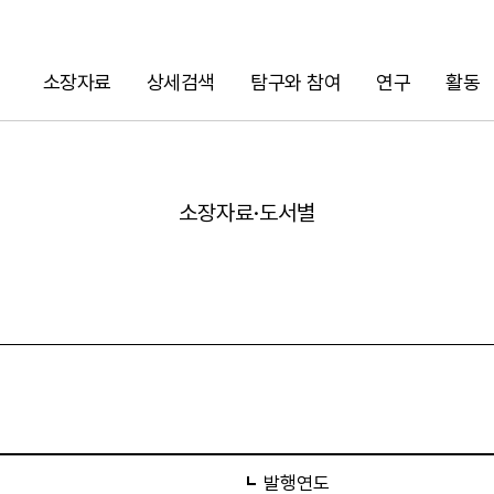
소장자료
상세검색
탐구와 참여
연구
활동
검색
소장자료·도서별
URL 복사
발행연도