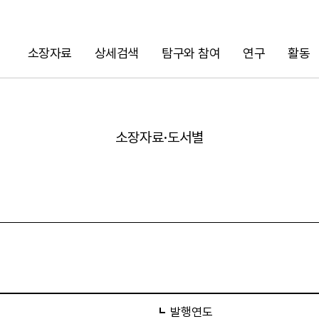
소장자료
상세검색
탐구와 참여
연구
활동
검색
소장자료·도서별
URL 복사
발행연도