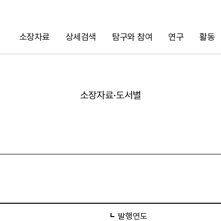
소장자료
상세검색
탐구와 참여
연구
활동
검색
소장자료·도서별
URL 복사
발행연도