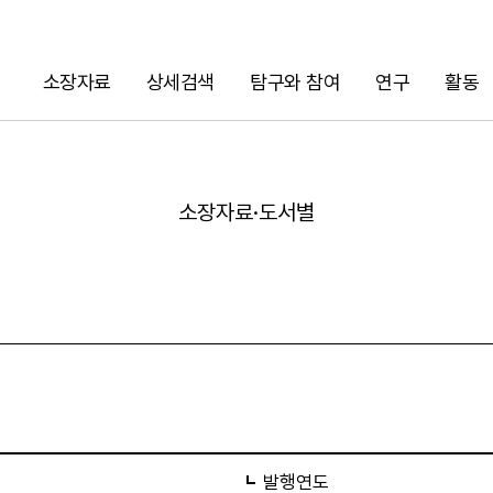
소장자료
상세검색
탐구와 참여
연구
활동
검색
소장자료·도서별
URL 복사
발행연도