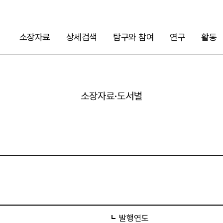
소장자료
상세검색
탐구와 참여
연구
활동
검색
소장자료·도서별
URL 복사
발행연도