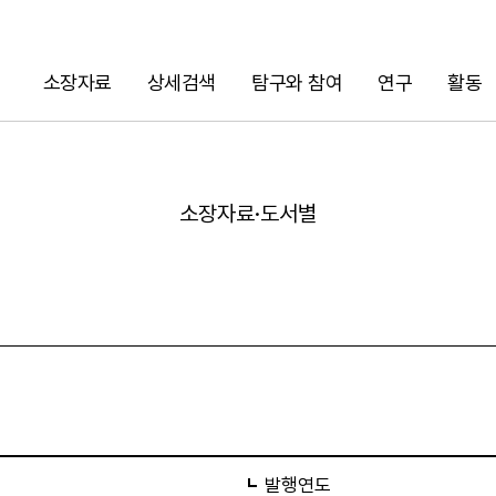
소장자료
상세검색
탐구와 참여
연구
활동
검색
소장자료·도서별
URL 복사
발행연도