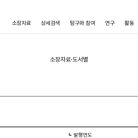
소장자료
상세검색
탐구와 참여
연구
활동
검색
소장자료·도서별
URL 복사
발행연도