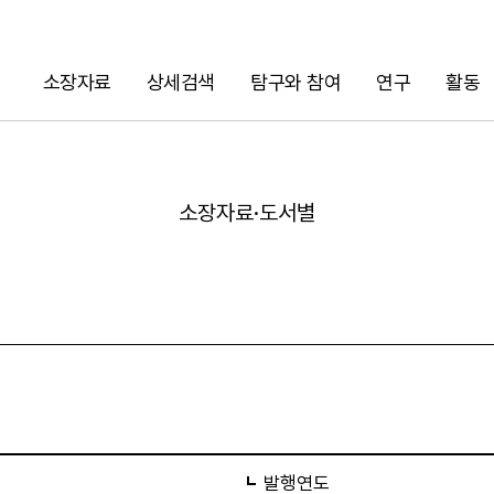
소장자료
상세검색
탐구와 참여
연구
활동
검색
소장자료·도서별
URL 복사
발행연도