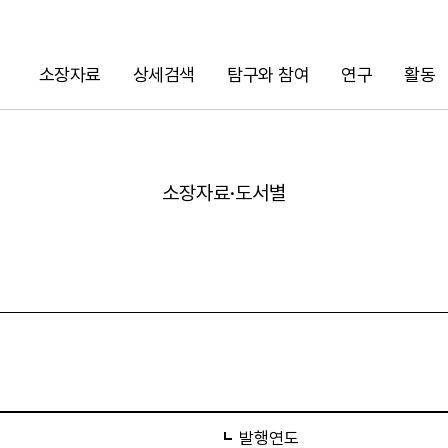
소장자료
상세검색
탐구와 참여
연구
활동
검색
소장자료·도서별
URL 복사
발행연도