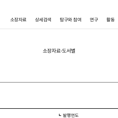
소장자료
상세검색
탐구와 참여
연구
활동
검색
소장자료·도서별
URL 복사
발행연도