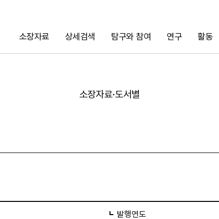
소장자료
상세검색
탐구와 참여
연구
활동
검색
소장자료·도서별
URL 복사
발행연도