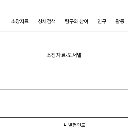
소장자료
상세검색
탐구와 참여
연구
활동
검색
소장자료·도서별
URL 복사
발행연도