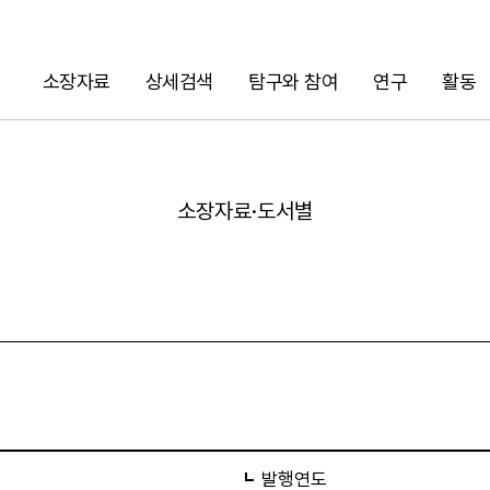
소장자료
상세검색
탐구와 참여
연구
활동
검색
소장자료·도서별
URL 복사
발행연도