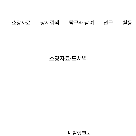
소장자료
상세검색
탐구와 참여
연구
활동
검색
소장자료·도서별
URL 복사
발행연도