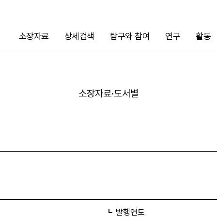
소장자료
상세검색
탐구와 참여
연구
활동
검색
소장자료·도서별
URL 복사
발행연도