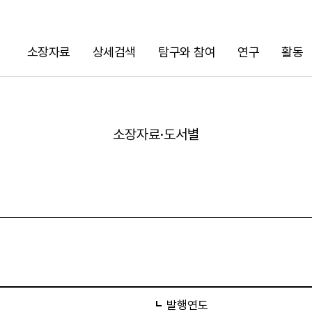
소장자료
상세검색
탐구와 참여
연구
활동
검색
소장자료·도서별
URL 복사
발행연도