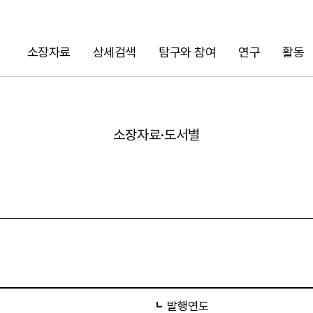
소장자료
상세검색
탐구와 참여
연구
활동
검색
소장자료·도서별
URL 복사
발행연도