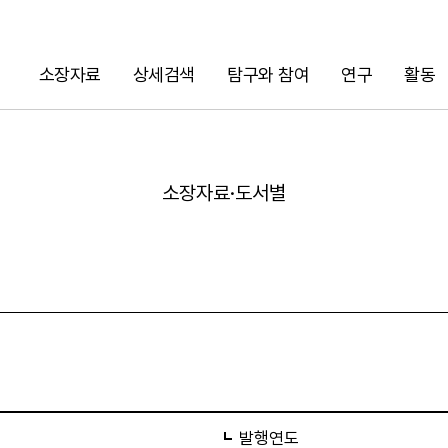
소장자료
상세검색
탐구와 참여
연구
활동
검색
소장자료·도서별
URL 복사
발행연도