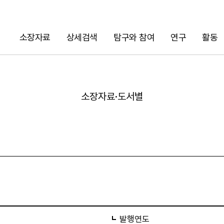
소장자료
상세검색
탐구와 참여
연구
활동
검색
소장자료·도서별
URL 복사
발행연도