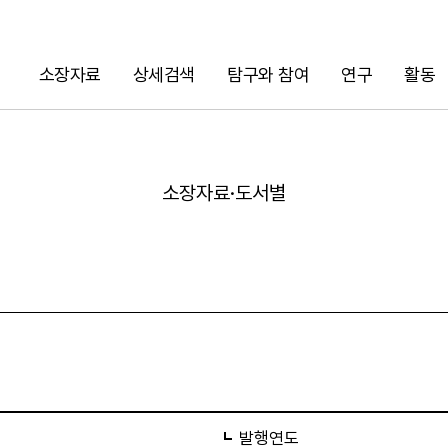
소장자료
상세검색
탐구와 참여
연구
활동
검색
소장자료·도서별
URL 복사
발행연도