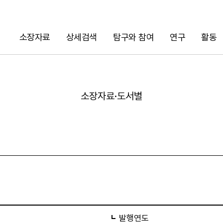
소장자료
상세검색
탐구와 참여
연구
활동
검색
소장자료·도서별
URL 복사
발행연도