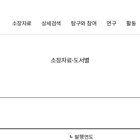
소장자료
상세검색
탐구와 참여
연구
활동
검색
소장자료·도서별
URL 복사
발행연도