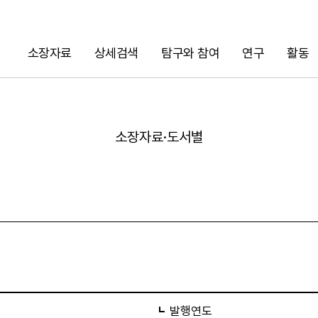
소장자료
상세검색
탐구와 참여
연구
활동
검색
소장자료·도서별
URL 복사
발행연도