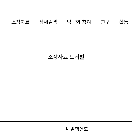
소장자료
상세검색
탐구와 참여
연구
활동
검색
소장자료·도서별
URL 복사
발행연도