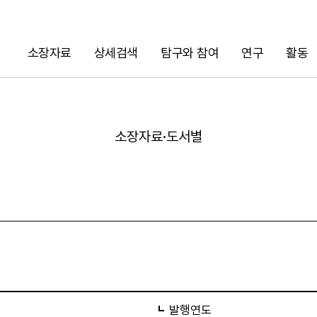
소장자료
상세검색
탐구와 참여
연구
활동
검색
소장자료·도서별
URL 복사
발행연도