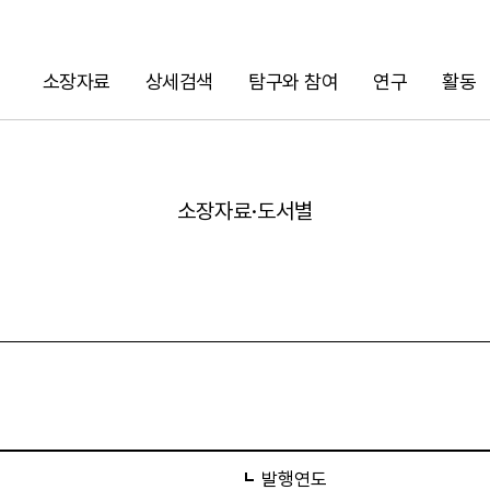
소장자료
상세검색
탐구와 참여
연구
활동
검색
소장자료·도서별
URL 복사
발행연도