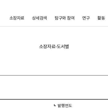
소장자료
상세검색
탐구와 참여
연구
활동
검색
소장자료·도서별
URL 복사
발행연도