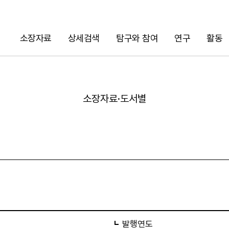
소장자료
상세검색
탐구와 참여
연구
활동
검색
소장자료·도서별
URL 복사
발행연도