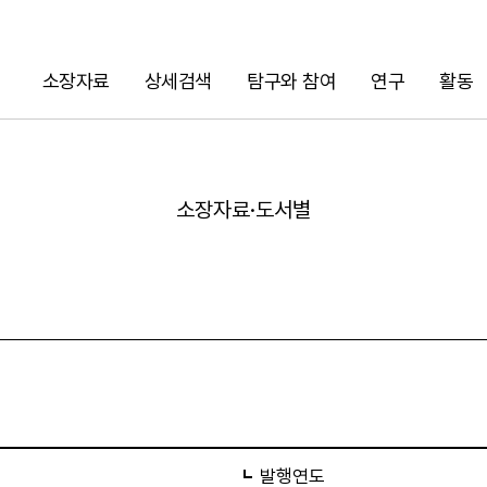
소장자료
상세검색
탐구와 참여
연구
활동
검색
소장자료·도서별
URL 복사
발행연도