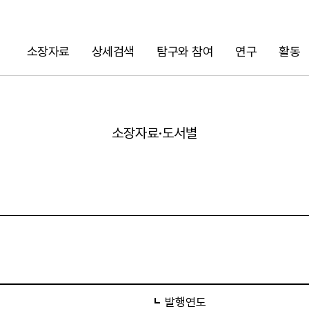
소장자료
상세검색
탐구와 참여
연구
활동
검색
소장자료·도서별
URL 복사
발행연도