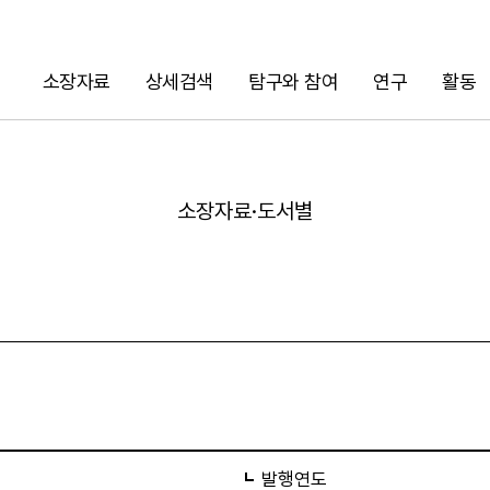
소장자료
상세검색
탐구와 참여
연구
활동
검색
소장자료·도서별
URL 복사
발행연도