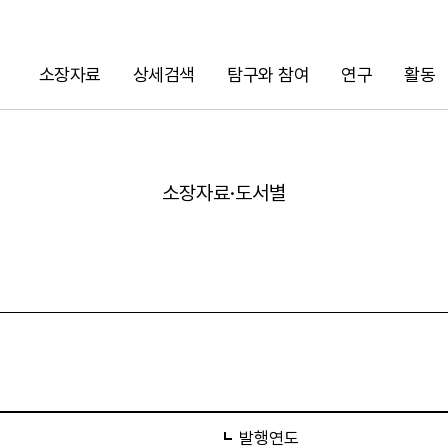
소장자료
상세검색
탐구와 참여
연구
활동
검색
소장자료·도서별
URL 복사
발행연도