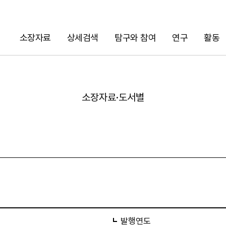
소장자료
상세검색
탐구와 참여
연구
활동
검색
소장자료·도서별
URL 복사
발행연도