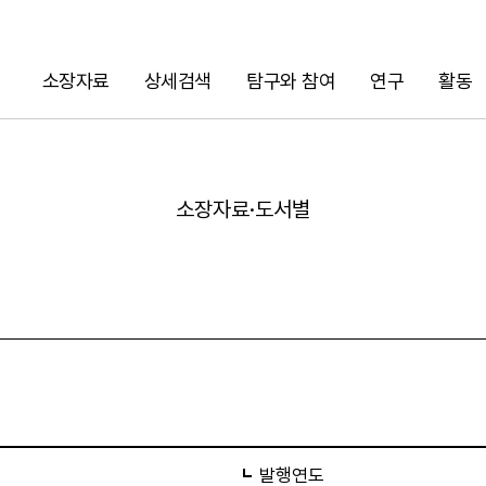
소장자료
상세검색
탐구와 참여
연구
활동
검색
소장자료·도서별
URL 복사
발행연도