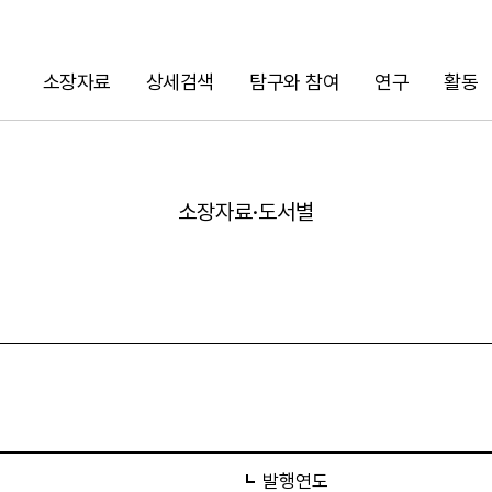
소장자료
상세검색
탐구와 참여
연구
활동
검색
소장자료·도서별
URL 복사
발행연도