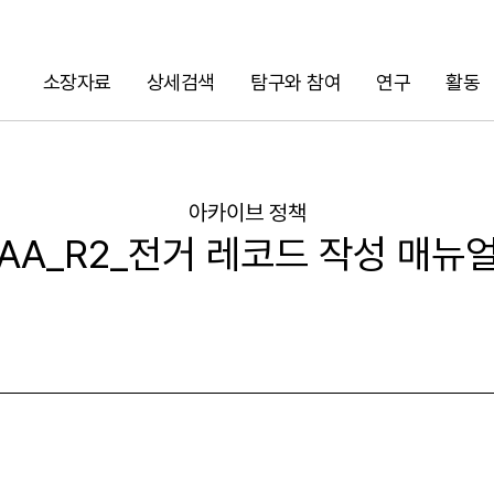
소장자료
상세검색
탐구와 참여
연구
활동
검색
아카이브 정책
AA_R2_전거 레코드 작성 매뉴
URL 복사