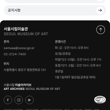
공지사항
문의
운영시간
화-금 : 오전 10시-오후 8시
semaaa@seoul.go.kr
토/일/공휴일
02-2124-7400
하절기(3-10월) : 오전 10시-오후 7시
위치
동절기(11-2월) : 오전 10시-오후 6시
서울특별시 종로구 평창문화로 101
휴관일
1월 1일/매주 월요일(공휴일 제외)
로
고