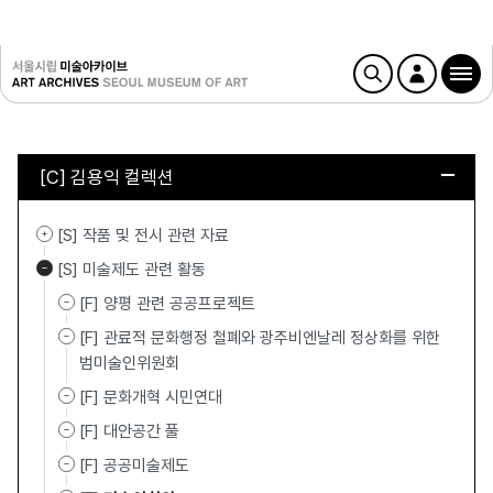
[C] 김용익 컬렉션
[S] 작품 및 전시 관련 자료
[S] 미술제도 관련 활동
[F] 양평 관련 공공프로젝트
[F] 관료적 문화행정 철폐와 광주비엔날레 정상화를 위한
범미술인위원회
[F] 문화개혁 시민연대
[F] 대안공간 풀
[F] 공공미술제도