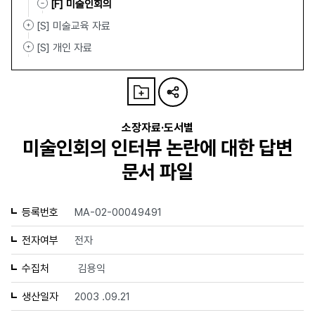
[F] 미술인회의
[S] 미술교육 자료
[S] 개인 자료
소장자료·도서별
미술인회의 인터뷰 논란에 대한 답변
문서 파일
등록번호
MA-02-00049491
전자여부
전자
수집처
김용익
생산일자
2003 .09.21