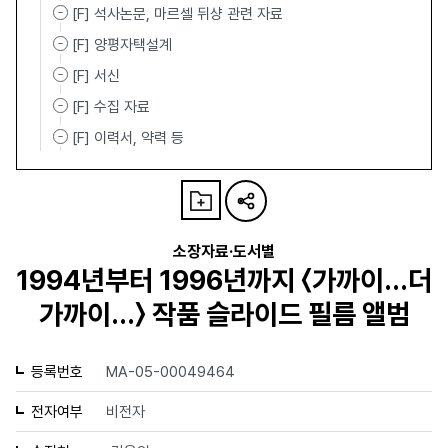
[F] 석사논문, 마르셀 뒤샹 관련 자료
[F] 양평자택설계
[F] 서신
[F] 수집 자료
[F] 이력서, 약력 등
소장자료·도서별
1994년부터 1996년까지 〈가까이...더
가까이...〉 작품 슬라이드 필름 앨범
등록번호
MA-05-00049464
전자여부
비전자