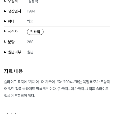
수집처
김용익
생산일자
1994
형태
박물
생산자
김용익
분량
268
원본여부
원본
자료 내용
슬라이드 표지에 "가까이...더 가까이..."와 "1994~"라는 육필 메모가 포함되
어 있던 작품 슬라이드 필름 앨범이다. 〈가까이...더 가까이...〉 작품 슬라이드
필름이 포함되어 있다.