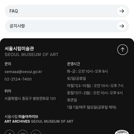
FAQ
공지사항
문의
운영시간
화-금 : 오전 10시-오후 8시
semaaa@seoul.go.kr
토/일/공휴일
02-2124-7400
하절기(3-10월) : 오전 10시-오후 7시
위치
동절기(11-2월) : 오전 10시-오후 6시
서울특별시 종로구 평창문화로 101
휴관일
1월 1일/매주 월요일(공휴일 제외)
로
고