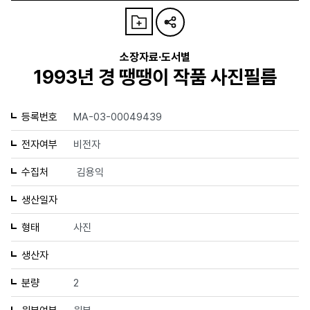
소장자료·도서별
1993년 경 땡땡이 작품 사진필름
등록번호
MA-03-00049439
전자여부
비전자
수집처
김용익
생산일자
형태
사진
생산자
분량
2