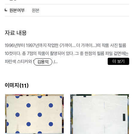
원본여부
원본
자료 내용
1996년부터 1997년까지 작업한 〈가까이… 더 가까이…〉의 작품 사진 필름
10컷이다. 총 7점의 작품이 촬영되어 있다. 그 중 한점의 필름 파일 겉면에는
파란색 스티커와 ‘
/...
더 보기
김용익
이미지(
)
11