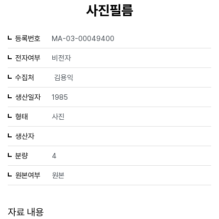
사진필름
등록번호
MA-03-00049400
전자여부
비전자
수집처
김용익
생산일자
1985
형태
사진
생산자
분량
4
원본여부
원본
자료 내용