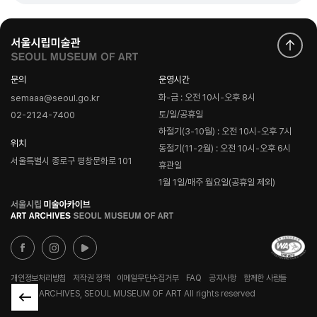
문의
운영시간
화-금 : 오전 10시-오후 8시
semaaa@seoul.go.kr
토/일/공휴일
02-2124-7400
하절기(3-10월) : 오전 10시-오후 7시
위치
동절기(11-2월) : 오전 10시-오후 6시
서울특별시 종로구 평창문화로 101
휴관일
1월 1일/매주 월요일(공휴일 제외)
로
고
개인정보처리방침
저작권 정책
이메일무단수집거부
FAQ
공지사항
함께한 사람들
© ART ARCHIVES, SEOUL MUSEUM OF ART All rights reserved