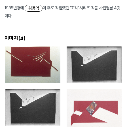
1985년경에
이 주로 작업했던 '조각' 시리즈 작품 사진필름 4컷
김용익
이다.
이미지(
)
4