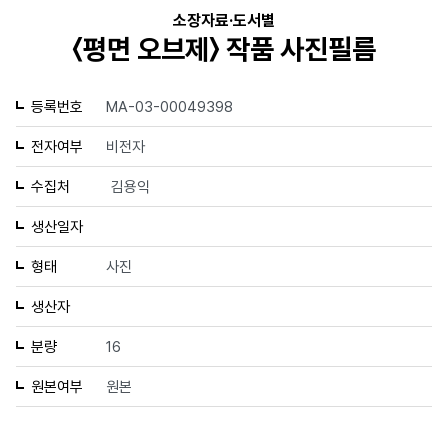
소장자료·도서별
〈평면 오브제〉 작품 사진필름
등록번호
MA-03-00049398
전자여부
비전자
수집처
김용익
생산일자
형태
사진
생산자
분량
16
원본여부
원본