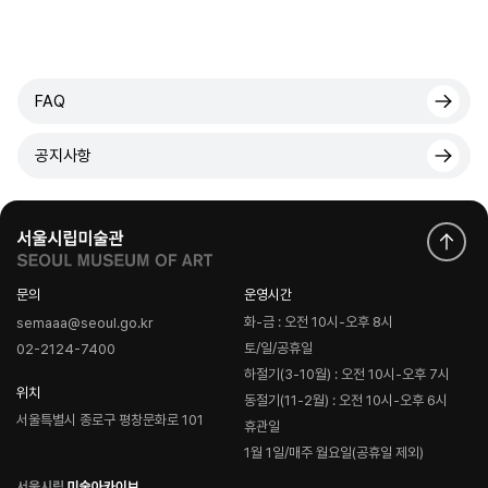
FAQ
공지사항
문의
운영시간
화-금 : 오전 10시-오후 8시
semaaa@seoul.go.kr
토/일/공휴일
02-2124-7400
하절기(3-10월) : 오전 10시-오후 7시
위치
동절기(11-2월) : 오전 10시-오후 6시
서울특별시 종로구 평창문화로 101
휴관일
1월 1일/매주 월요일(공휴일 제외)
로