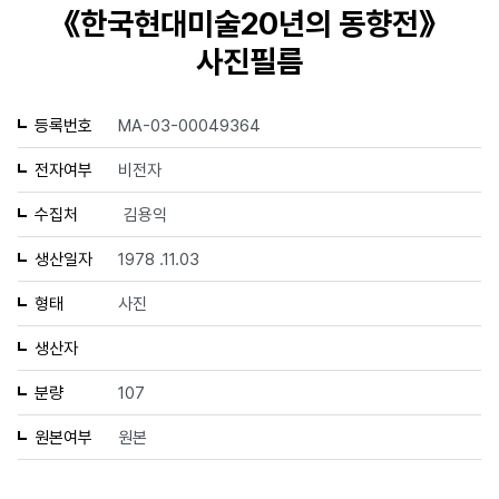
《한국현대미술20년의 동향전》
사진필름
등록번호
MA-03-00049364
전자여부
비전자
수집처
김용익
생산일자
1978 .11.03
형태
사진
생산자
분량
107
원본여부
원본