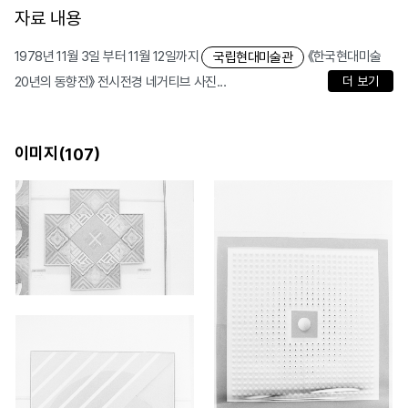
자료 내용
1978년 11월 3일 부터 11월 12일까지
《한국현대미술
국립현대미술관
20년의 동향전》 전시전경 네거티브 사진...
더 보기
이미지(
)
107