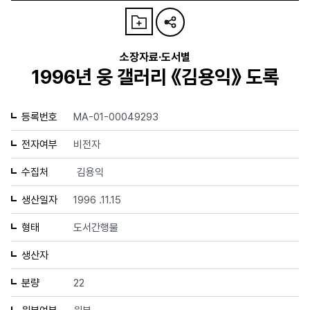
소장자료·도서별
1996년 웅 갤러리 《김용익》 도록
등록번호
MA-01-00049293
전자여부
비전자
수집처
김용익
생산일자
1996 .11.15
형태
도서간행물
생산자
분량
22