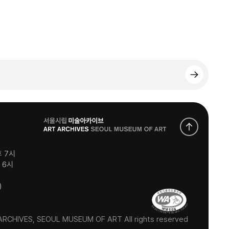
로
고
후 7시
후 6시
)
RCHIVES, SEOUL MUSEUM OF ART All rights reserved