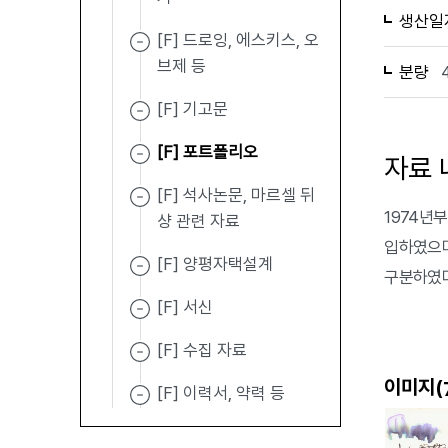
생산일
[F] 드로잉, 에스키스, 오
브제 등
분량
[F] 기고문
[F] 포트폴리오
자료 
[F] 석사논문, 마르셀 뒤
1974년
샹 관련 자료
입하였으며,
[F] 양평자택설계
구분하였다. 
[F] 서신
[F] 수집 자료
이미지(
[F] 이력서, 약력 등