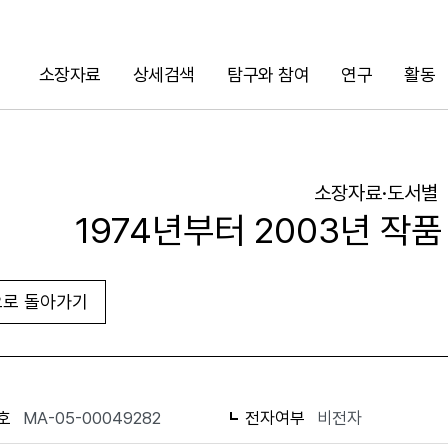
소장자료
상세검색
탐구와 참여
연구
활동
검색
소장자료·도서별
1974년부터 2003년 작
로 돌아가기
URL 복사
화면인쇄
호
MA-05-00049282
전자여부
비전자