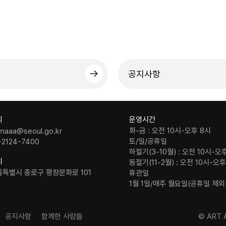
공지사항
의
운영시간
화-금 : 오전 10시-오후 8시
maaa@seoul.go.kr
토/일/공휴일
-2124-7400
하절기(3-10월) : 오전 10시-오
치
동절기(11-2월) : 오전 10시-오
울특별시 종로구 평창문화로 101
휴관일
1월 1일/매주 월요일(공휴일 제외
공지사항
함께한 사람들
© ART A