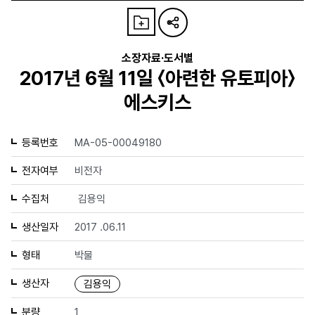
소장자료·도서별
2017년 6월 11일 〈아련한 유토피아〉
에스키스
등록번호
MA-05-00049180
전자여부
비전자
수집처
김용익
생산일자
2017 .06.11
형태
박물
생산자
김용익
분량
1