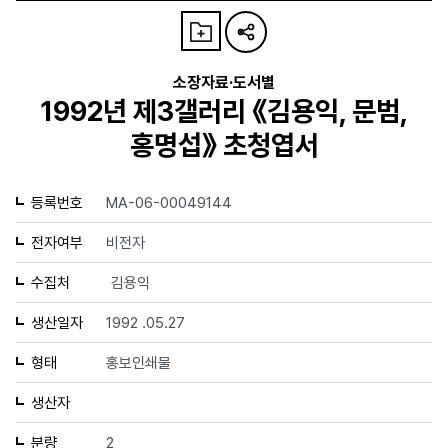
소장자료·도서별
1992년 제3갤러리 《김용익, 문범,
홍명섭》 초청엽서
등록번호
MA-06-00049144
전자여부
비전자
수집처
김용익
생산일자
1992 .05.27
형태
홍보인쇄물
생산자
분량
2