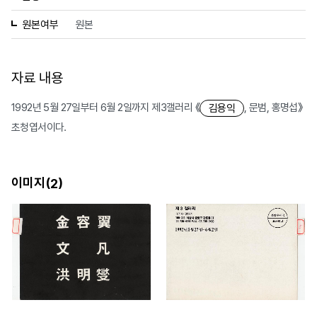
원본여부
원본
자료 내용
1992년 5월 27일부터 6월 2일까지 제3갤러리 《
, 문범, 홍명섭》
김용익
초청엽서이다.
이미지(
)
2