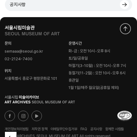
공지사항
문의
운영시간
화-금 : 오전 10시-오후 8시
semaaa@seoul.go.kr
토/일/공휴일
02-2124-7400
하절기(3-10월) : 오전 10시-오후 7시
위치
동절기(11-2월) : 오전 10시-오후 6시
서울특별시 종로구 평창문화로 101
휴관일
1월 1일/매주 월요일(공휴일 제외)
로
고
개인정보처리방침
저작권 정책
이메일무단수집거부
FAQ
공지사항
함께한 사람들
© ART ARCHIVES, SEOUL MUSEUM OF ART All rights reserved