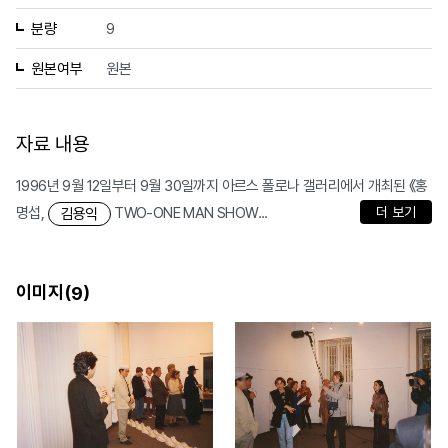
분량
9
원본여부
원본
자료 내용
1996년 9월 12일부터 9월 30일까지 아르스 폴로나 갤러리에서 개최된 《홍
명섭,
TWO-ONE MAN SHOW...
더 보기
김용익
이미지(
)
9