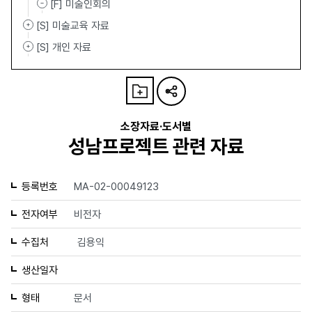
[F] 미술인회의
[S] 미술교육 자료
[S] 개인 자료
소장자료·도서별
성남프로젝트 관련 자료
등록번호
MA-02-00049123
전자여부
비전자
수집처
김용익
생산일자
형태
문서