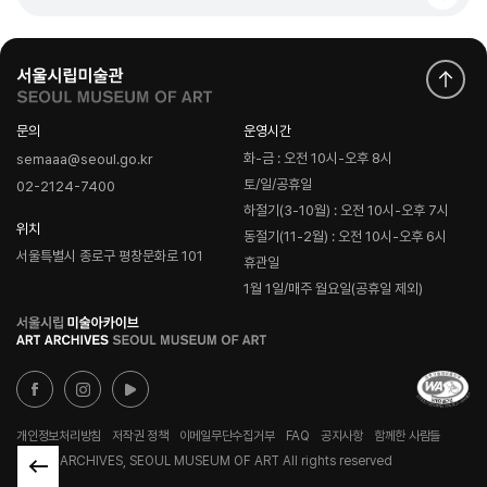
문의
운영시간
화-금 : 오전 10시-오후 8시
semaaa@seoul.go.kr
토/일/공휴일
02-2124-7400
하절기(3-10월) : 오전 10시-오후 7시
위치
동절기(11-2월) : 오전 10시-오후 6시
서울특별시 종로구 평창문화로 101
휴관일
1월 1일/매주 월요일(공휴일 제외)
로
고
개인정보처리방침
저작권 정책
이메일무단수집거부
FAQ
공지사항
함께한 사람들
© ART ARCHIVES, SEOUL MUSEUM OF ART All rights reserved