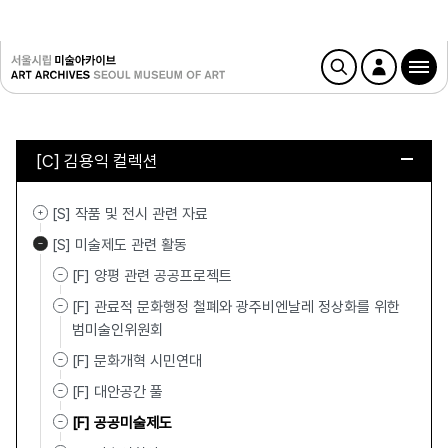
[C] 김용익 컬렉션
[S] 작품 및 전시 관련 자료
[S] 미술제도 관련 활동
[F] 양평 관련 공공프로젝트
[F] 관료적 문화행정 철폐와 광주비엔날레 정상화를 위한
범미술인위원회
[F] 문화개혁 시민연대
[F] 대안공간 풀
[F] 공공미술제도