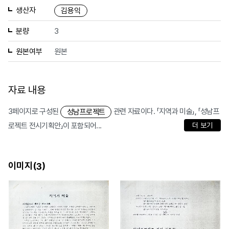
생산자
김용익
분량
3
원본여부
원본
자료 내용
3페이지로 구성된
관련 자료이다. 「지역과 미술」, 「성남프
성남프로젝트
로젝트 전시기획안」이 포함되어...
더 보기
이미지(
)
3